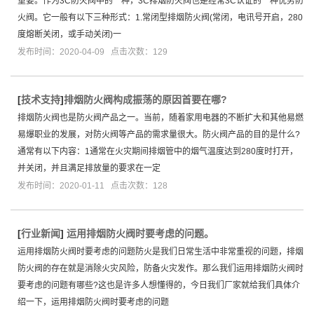
重要。作为3C防火阀中的一种，3C排烟防火阀也是经常3C认证的一种优势防
火阀。它一般有以下三种形式：1.常闭型排烟防火阀(常闭，电讯号开启，280
度熔断关闭，或手动关闭)一
发布时间：2020-04-09 点击次数：129
[
技术支持
]
​排烟防火阀构成振荡的原因首要在哪?
排烟防火阀也是防火阀产品之一。当前，随着家用电器的不断扩大和其他易燃
易爆职业的发展，对防火阀等产品的需求量很大。防火阀产品的目的是什么?
通常有以下内容：1通常在火灾期间排烟管中的烟气温度达到280度时打开，
并关闭，并且满足排放量的要求在一定
发布时间：2020-01-11 点击次数：128
[
行业新闻
]
运用排烟防火阀时要考虑的问题。
运用排烟防火阀时要考虑的问题防火是我们日常生活中非常重视的问题，排烟
防火阀的存在就是消除火灾风险，防备火灾发作。那么我们运用排烟防火阀时
要考虑的问题有哪些?这也是许多人想懂得的，今日我们厂家就给我们具体介
绍一下，运用排烟防火阀时要考虑的问题