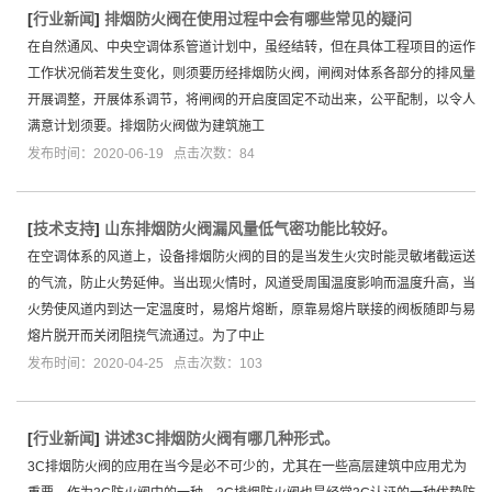
[
行业新闻
]
排烟防火阀在使用过程中会有哪些常见的疑问
在自然通风、中央空调体系管道计划中，虽经结转，但在具体工程项目的运作
工作状况倘若发生变化，则须要历经排烟防火阀，闸阀对体系各部分的排风量
开展调整，开展体系调节，将闸阀的开启度固定不动出来，公平配制，以令人
满意计划须要。排烟防火阀做为建筑施工
发布时间：2020-06-19 点击次数：84
[
技术支持
]
山东排烟防火阀漏风量低气密功能比较好。
在空调体系的风道上，设备排烟防火阀的目的是当发生火灾时能灵敏堵截运送
的气流，防止火势延伸。当出现火情时，风道受周围温度影响而温度升高，当
火势使风道内到达一定温度时，易熔片熔断，原靠易熔片联接的阀板随即与易
熔片脱开而关闭阻挠气流通过。为了中止
发布时间：2020-04-25 点击次数：103
[
行业新闻
]
讲述3C排烟防火阀有哪几种形式。
3C排烟防火阀的应用在当今是必不可少的，尤其在一些高层建筑中应用尤为