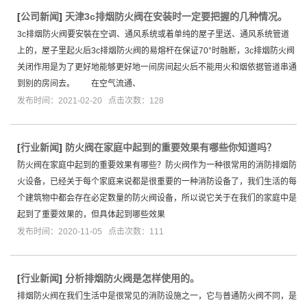
[
公司新闻
]
天津3c排烟防火阀在安装时一定要把握的几种情况。
3c排烟防火阀要安裝在空调、通风系统或着单纯的屋子里送、通风系统管道
上的，屋子里起火后3c排烟防火阀的易熔杆在保证70°时融断，3c排烟防火阀
关闭作用是为了更好地能够更好地一间房间起火后不能用火和烟依据管道串通
到别的房间去。 在空气流通、
发布时间：2021-02-20 点击次数：128
[
行业新闻
]
防火阀在家庭中起到的重要效果有哪些你知道吗？
防火阀在家庭中起到的重要效果有哪些？防火阀作为一种很常用的消防排烟防
火设备，已经关于每个家庭来说都是很重要的一种消防设备了，我们生活的每
个建筑物中都会存在必定数量的防火阀设备，所以说它关于在我们的家庭中是
起到了重要效果的，但具体起到哪些效果
发布时间：2020-11-05 点击次数：111
[
行业新闻
]
分析排烟防火阀是怎样使用的。
排烟防火阀在我们生活中是很常见的消防设施之一，它与普通防火阀不同，是