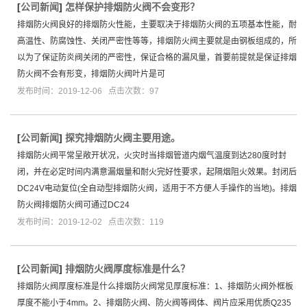
[
公司新闻
]
怎样保护排烟防火阀不会变形？
排烟防火阀良好的排烟防火性能，主要取决于排烟防火阀的五项基本性能，耐
高温性、防腐蚀性、关闭严密性等等，排烟防火阀主要就是由钢板组成的，所
以为了保证防炎阀关闭的严密性，保证合格的漏风量，首要前提就是保证排烟
防火阀不会有形变，排烟防火阀叶片是可
发布时间：2019-12-06 点击次数：97
[
公司新闻
]
探究排烟防火阀主要用途。
排烟防火阀平常呈敞开状况，火灾时当排烟管道内烟气温度到达280度时封
闭，并在必定时间内满意漏烟量和耐火完好性要求，起隔烟阻火效果。封闭后
DC24V电动复位(全自动型排烟防火阀，适用于不方便人手操作的当地)。排烟
防火阀排烟防火阀可通过DC24
发布时间：2019-12-02 点击次数：119
[
公司新闻
]
排烟防火阀厚度标准是什么？
排烟防火阀厚度标准是什么排烟防火阀常见厚度标准：1、排烟防火阀外框板
厚度不能小于4mm。2、排烟防火阀、防火阀等阀体、阀片应采用优质Q235