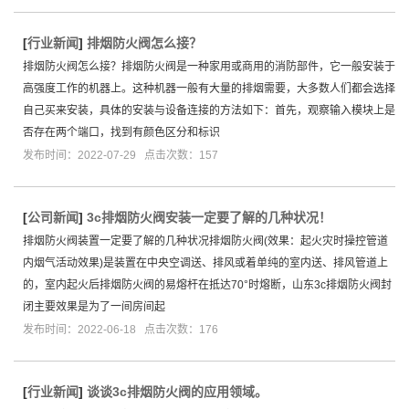
[
行业新闻
]
排烟防火阀怎么接？
排烟防火阀怎么接？排烟防火阀是一种家用或商用的消防部件，它一般安装于
高强度工作的机器上。这种机器一般有大量的排烟需要，大多数人们都会选择
自己买来安装，具体的安装与设备连接的方法如下：首先，观察输入模块上是
否存在两个端口，找到有颜色区分和标识
发布时间：2022-07-29 点击次数：157
[
公司新闻
]
3c排烟防火阀安装一定要了解的几种状况！
排烟防火阀装置一定要了解的几种状况排烟防火阀(效果：起火灾时操控管道
内烟气活动效果)是装置在中央空调送、排风或着单纯的室内送、排风管道上
的，室内起火后排烟防火阀的易熔杆在抵达70°时熔断，山东3c排烟防火阀封
闭主要效果是为了一间房间起
发布时间：2022-06-18 点击次数：176
[
行业新闻
]
谈谈3c排烟防火阀的应用领域。