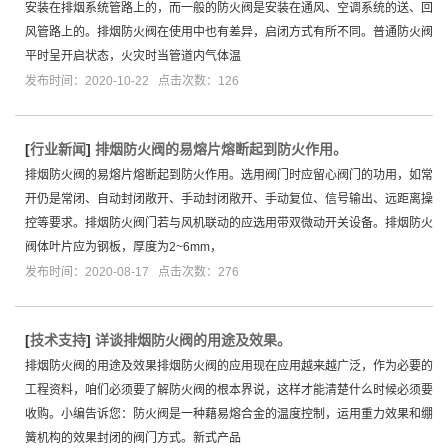
安装在排烟系统管路上的，而一般的防火阀是安装在通风、空调系统的送、回
风管路上的。排烟防火阀在使用中也有差异，启闭方式有所不同。普通防火阀
平时呈开启状态，火灾时当管道内气体温
发布时间：2020-10-22 点击次数：126
[
行业新闻
]
排烟防火阀的易熔片熔断起到防火作用。
排烟防火阀的易熔片熔断起到防火作用。选用阀门时应留心阀门的功用，如常
开仍是常闭、自动封闭敞开、手动封闭敞开、手动复位、信号输出、远距离操
控等要求。排烟防火阀门若与风机联动的应选用带双微动开关设备。排烟防火
阀体叶片应为钢板，厚度为2~6mm，
发布时间：2020-08-17 点击次数：276
[
技术支持
]
详谈排烟防火阀的用途及效果。
排烟防火阀的用途及效果排烟防火阀的应用现在应用越来越广泛，作为必要的
工程资料，咱们必须要了解防火阀的根本界说，这样才能清楚什么时候必须要
收购。小编告诉您：防火阀是一种藉易熔合金的温度控制，运用重力效果和绷
簧机构的效果封闭的阀门方式。新式产品