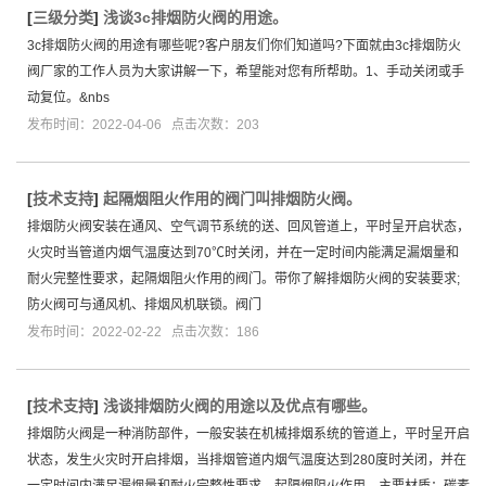
[
三级分类
]
浅谈3c排烟防火阀的用途。
3c排烟防火阀的用途有哪些呢?客户朋友们你们知道吗?下面就由3c排烟防火
阀厂家的工作人员为大家讲解一下，希望能对您有所帮助。1、手动关闭或手
动复位。&nbs
发布时间：2022-04-06 点击次数：203
[
技术支持
]
起隔烟阻火作用的阀门叫排烟防火阀。
排烟防火阀安装在通风、空气调节系统的送、回风管道上，平时呈开启状态，
火灾时当管道内烟气温度达到70℃时关闭，并在一定时间内能满足漏烟量和
耐火完整性要求，起隔烟阻火作用的阀门。带你了解排烟防火阀的安装要求;
防火阀可与通风机、排烟风机联锁。阀门
发布时间：2022-02-22 点击次数：186
[
技术支持
]
浅谈排烟防火阀的用途以及优点有哪些。
排烟防火阀是一种消防部件，一般安装在机械排烟系统的管道上，平时呈开启
状态，发生火灾时开启排烟，当排烟管道内烟气温度达到280度时关闭，并在
一定时间内满足漏烟量和耐火完整性要求，起隔烟阻火作用。主要材质：碳素