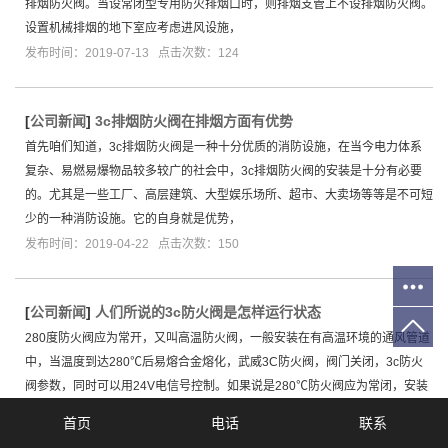
排烟防火阀。当设常闭型专用防火排烟口时，则排烟支管上不设排烟防火阀。
设置机械排烟的地下室应考虑进风设施，
发布时间：2019-07-13 点击次数：124
[
公司新闻
]
3c排烟防火阀在排烟方面有优势
首先咱们知道，3c排烟防火阀是一种十分优质的消防设施，在当今电力体系
复杂、易燃易爆物品较多较广的社会中，3c排烟防火阀的安装是十分有必要
的。尤其是一些工厂、高层建筑、大型娱乐场所、超市、大卖场等等是不可短
少的一种消防设施。它的自身就是优势，
发布时间：2019-04-22 点击次数：150
[
公司新闻
]
人们所说的3c防火阀是怎样运行状态
280度防火阀应为常开，又叫高温防火阀，一般安装在有高温环境的通风管道
中，当温度到达280℃后易熔合金熔化，武威3C防火阀，阀门关闭，3c防火
阀参数，同时可以用24V电信号控制。如果说是280℃防火阀应为常闭，安装
在排烟管道中发生火灾时控制
首页
电话
联系
发布时间：2019-03-12 点击次数：108