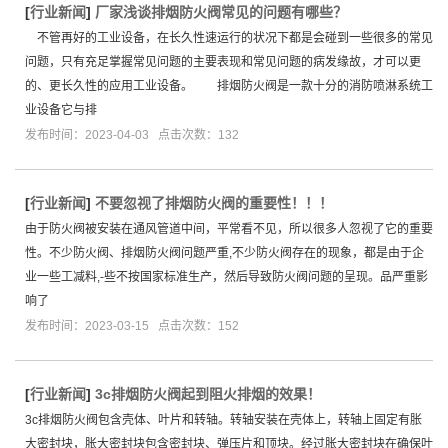
[
行业新闻
]
厂家浅谈排烟防火阀常见的问题有哪些？
不管再好的工业设备，在长久性速运行的状况下都是会碰到一些很多的常见
问题，只有充足掌握常见问题的主要表现和常见问题的病发缘故，才可以更
的、更长久性的应用工业设备。 排烟防火阀是一款十分的消防喷淋系统工
业设备它与排
发布时间：2023-04-03 点击次数：132
[
行业新闻
]
不要忽视了排烟防火阀的重要性！！！
由于防火阀被安装在通风管道中间，平常看不见，所以很多人忽视了它的重要
性。不少防火阀、排烟防火阀问题严重,不少防火阀存在的现象，都是由于企
业一些工减料,-些不按国家标准生产，然后导致防火阀问题的呈现。品严重影
响了
发布时间：2023-03-15 点击次数：152
[
行业新闻
]
3c排烟防火阀起到阻火排烟的效果！
3c排烟防火阀包含壳体、叶片和转轴。转轴安装在壳体上，转轴上固定有胀
大密封块，胀大密封块包含密封块、弹压片和顶块。经过胀大密封块在确保叶