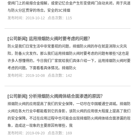
使阀门上的易熔合金熔解，或使记忆合金产生形变使阀门自动关闭，用于风道
与防火分区贯穿的场合。安全的3C排烟
发布时间：2019-10-12 点击次数：115
[
公司新闻
]
运用排烟防火阀时要考虑的问题？
防火是我们日常生活中非常重视的问题，排烟防火阀的存在就是消除火灾风
险，防备火灾发作。那么我们运用排烟防火阀时要考虑的问题有哪些?这也是
许多人想懂得的，今日我们厂家就给我们具体介绍一下，运用排烟防火阀时要
考虑的问题。下面看看具体情况。排烟防火
发布时间：2019-10-08 点击次数：142
[
公司新闻
]
分析排烟防火阀阀体结合面渗透的原因？
排烟防火阀的应用提高了我们的安全保障，一切尽在中国暖通空调城。排烟防
火阀在各大行业中都能看到它的身影，该防火阀的应用很大程度上提高了我们
的安全保障。不过在应用过程中也可能会出现排烟防火阀阀体结合面渗漏的现
象，造成这一现象的主要原因有哪些，我
发布时间：2019-09-20 点击次数：169