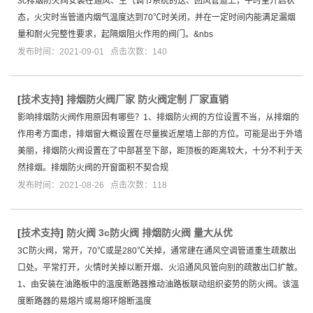
3c排烟防火阀安装在通风、空气调节系统的送、回风管道上，平时呈开启状
态，火灾时当管道内烟气温度达到70℃时关闭，并在一定时间内能满足漏烟
量和耐火完整性要求，起隔烟阻火作用的阀门。&nbs
发布时间：2021-09-01 点击次数：140
[
技术支持
]
排烟防火阀厂家 防火阀定制 厂家直销
影响排烟防火阀作用原因有哪些？1、排烟防火阀的方位设置不当，从排烟的
作用考方面虑，排烟窗大概设置在尽量挨近屋墙上部的方位。可能是出于外墙
美丽，排烟防火阀设置在了中部甚至下部，距顶板的距离较大，十分不利于天
然排烟。排烟防火阀的开窗面积不契合规
发布时间：2021-08-26 点击次数：118
[
技术支持
]
防火阀 3c防火阀 排烟防火阀 量大从优
3C防火阀，常开，70℃或是280℃关掉，通常建在通风空调管道重生疏散出
口处。平常打开，火情时关掉以断开烟、火沿通风风管向别的疏散出口扩散。
1、由安装在油路板中的溫度断路器推动油路板联动组织姿势的防火阀。该溫
度断路器的易熔片或易熔环熔断溫度