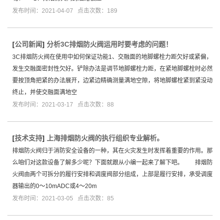
发布时间：2021-04-07 点击次数：189
[
公司新闻
]
分析3C排烟防火阀运用时要考虑的问题！
3C排烟防火阀在使用中如何保证功能1、交融面的地脚螺栓力距欠好或紧偏，
发生交融面密封性欠好。铲除办法是调节地脚螺栓力距，在紧地脚螺栓时必然
要按顶角把紧的办法展开，边紧边精确测量满地空隙，将地脚螺栓紧到紧没动
终止，并使交融面满地空
发布时间：2021-03-17 点击次数：88
[
技术支持
]
上海排烟防火阀的执行组织专业解析。
排烟防火阀归于消防安全设备的一种，其在火灾发生时发挥着重要的作用。那
么咱们对这款设备了解多少呢？下面就跟从小编一起来了解下吧。 排烟防
火阀由两个可拆分的履行安排和调度阀部分组成，上部是履行安排，承受调度
器输出的0～10mADC或4～20m
发布时间：2021-03-05 点击次数：85