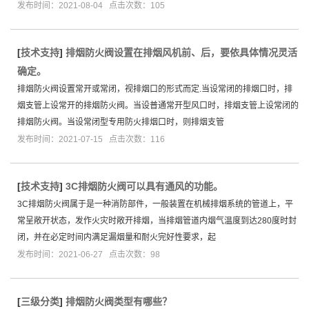
发布时间：2021-08-04 点击次数：105
[
技术支持
]
排烟防火阀设置在排烟风机前、后，要依具体情况灵活
确定。
排烟防火阀设置常开或常闭，视排烟口的形式而定.当设常闭的排烟口时，排
烟支管上设常开的排烟防火阀。当设普通常开型风口时，排烟支管上设常闭的
排烟防火阀。当设常闭型专用防火排烟口时，则排烟支管
发布时间：2021-07-15 点击次数：116
[
技术支持
]
3C排烟防火阀可以具有通风的功能。
3C排烟防火阀属于是一种消防部件，一般装置在机械排烟系统的管道上，平
常呈敞开状态，发作火灾时敞开排烟，当排烟管道内烟气温度到达280度时封
闭，并在必定时间内满足漏烟量和耐火完好性要求，起
发布时间：2021-06-27 点击次数：98
[
三级分类
]
排烟防火阀类型有哪些？