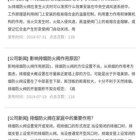
3c排烟防火阀在发生火灾时可以发挥什么效果安装在中央空调风道系统中，
工作原理是利用阀门上安装的极易熔合金的温度控制，利用重力作用和弹簧机
构的作用，当火灾发生时，火焰入侵风道，高温使阀门上的易熔合金熔解，或
使记忆合金产生形变使阀门自动关闭，用
发布时间：2019-07-31 点击次数：139
[
公司新闻
]
影响排烟防火阀作用原因？
影响排烟防火阀作用原因1、排烟防火阀的方位设置不当，从排烟的作用考方
面虑，排烟窗大概设置在尽量挨近屋墙上部的方位。可能是出于外墙美丽，排
烟防火阀设置在了中部甚至下部，距顶板的距离较大，十分不利于天然排烟。
排烟防火阀的开窗面积不契合规范：《高
发布时间：2019-07-19 点击次数：116
[
公司新闻
]
排烟防火阀在家庭中的重要作用？
排烟防火阀设置常开或常闭，视排烟口的形式而定.当设常闭的排烟口时，排
烟支管上设常开的排烟防火阀。当设普通常开型风口时，排烟支管上设常闭的