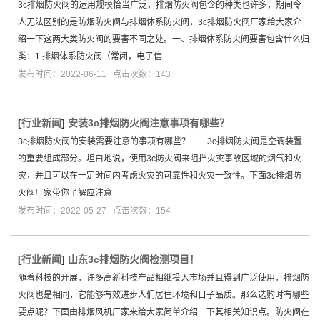
3c排烟防火阀的运用规模恰当广泛，排烟防火阀包含的种类也许多，期间令
人无法区别的是防烟防火阀与排烟体系防火阀，3c排烟防火阀厂家给大家介
绍一下这两大类防火阀的要害不同之处。一、排烟体系防火阀要害包含什么归
类：1.排烟体系防火阀（常闭，电子信
发布时间：2022-06-11 点击次数：143
[
行业新闻
]
安装3c排烟防火阀注意事项有哪些？
3c排烟防火阀的安装需要注意的事项有哪些？ 3c排烟防火阀是空调装置
的重要组成部分。坦白地说，使用3c防火阀来阻挡火灾事故区域的烟气和火
灾，并且可以在一定时间内考虑火灾的可靠性和火灾一致性。下面3c排烟防
火阀厂家带你了解应注意
发布时间：2022-05-27 点击次数：154
[
行业新闻
]
山东3c排烟防火阀检测项目！
随着科技的开展，许多高新科技产品相继投入市场并且得到广泛使用，排烟防
火阀也是相同，它能够有效进步人们居住环境和日子品质。那么选购时有哪些
要点呢？下面由排烟风机厂家来给大家简单介绍一下其相关知识点。防火阀在