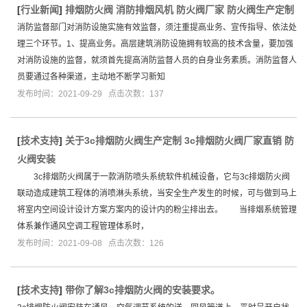
[
行业新闻
]
排烟防火阀 消防排烟风机 防火阀厂家 防火阀生产定制
消防监督部门对消防设施实施有效监督，须注重提高业务、宣传指导、依法处
理三个环节。1、提高业务。高层建筑消防设施拥有较高的技术含量，要加强
对消防设施的监督，就须首先提高消防监督人员的自身业务素质。消防监督人
员要通过各种渠道，主动地不断学习新知
发布时间：2021-09-29 点击次数：137
[
技术支持
]
关于3c排烟防火阀生产定制 3c排烟防火阀厂家直销 防
火阀安装
3c排烟防火阀属于一款消防喷头系统软件机械设备，它与3c排烟防火阀
联动造成建筑工程体的消喷淋头系统，当安全生产发生的时候，可与做到马上
将室内空间设计设计方案方案内的设计内的粉尘排出去。 当排烟系统管理
体系兼作通风空调工程管理体系时，
发布时间：2021-09-08 点击次数：126
[
技术支持
]
带你了解3c排烟防火阀的安装要求。