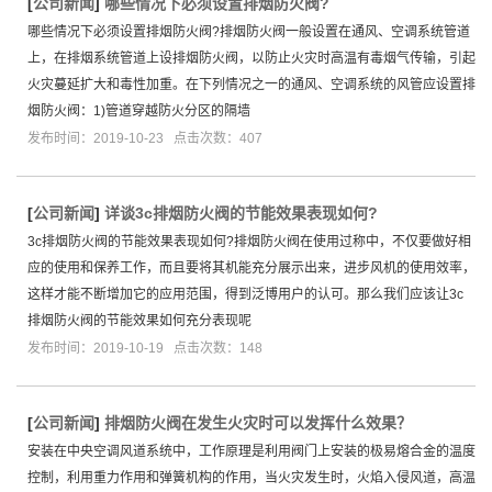
[
公司新闻
]
哪些情况下必须设置排烟防火阀?
哪些情况下必须设置排烟防火阀?排烟防火阀一般设置在通风、空调系统管道
上，在排烟系统管道上设排烟防火阀，以防止火灾时高温有毒烟气传输，引起
火灾蔓延扩大和毒性加重。在下列情况之一的通风、空调系统的风管应设置排
烟防火阀：1)管道穿越防火分区的隔墙
发布时间：2019-10-23 点击次数：407
[
公司新闻
]
详谈3c排烟防火阀的节能效果表现如何?
3c排烟防火阀的节能效果表现如何?排烟防火阀在使用过称中，不仅要做好相
应的使用和保养工作，而且要将其机能充分展示出来，进步风机的使用效率，
这样才能不断增加它的应用范围，得到泛博用户的认可。那么我们应该让3c
排烟防火阀的节能效果如何充分表现呢
发布时间：2019-10-19 点击次数：148
[
公司新闻
]
排烟防火阀在发生火灾时可以发挥什么效果？
安装在中央空调风道系统中，工作原理是利用阀门上安装的极易熔合金的温度
控制，利用重力作用和弹簧机构的作用，当火灾发生时，火焰入侵风道，高温