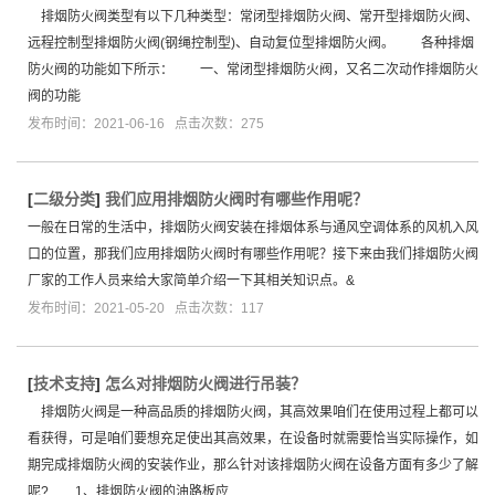
排烟防火阀类型有以下几种类型：常闭型排烟防火阀、常开型排烟防火阀、
远程控制型排烟防火阀(钢绳控制型)、自动复位型排烟防火阀。 各种排烟
防火阀的功能如下所示： 一、常闭型排烟防火阀，又名二次动作排烟防火
阀的功能
发布时间：2021-06-16 点击次数：275
[
二级分类
]
我们应用排烟防火阀时有哪些作用呢？
一般在日常的生活中，排烟防火阀安装在排烟体系与通风空调体系的风机入风
口的位置，那我们应用排烟防火阀时有哪些作用呢？接下来由我们排烟防火阀
厂家的工作人员来给大家简单介绍一下其相关知识点。&
发布时间：2021-05-20 点击次数：117
[
技术支持
]
怎么对排烟防火阀进行吊装？
排烟防火阀是一种高品质的排烟防火阀，其高效果咱们在使用过程上都可以
看获得，可是咱们要想充足使出其高效果，在设备时就需要恰当实际操作，如
期完成排烟防火阀的安装作业，那么针对该排烟防火阀在设备方面有多少了解
呢? 1、排烟防火阀的油路板应