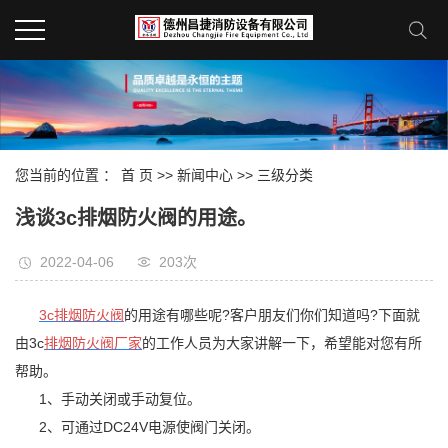
您当前的位置 ：
首 页
>>
新闻中心
>>
三级分类
浅谈3c排烟防火阀的用途。
2022-04-06
203次
3c排烟防火阀
的用途有哪些呢?客户朋友们你们知道吗?下面就
由3c
排烟防火阀厂家
的工作人员为大家讲解一下，希望能对您有所
帮助。
1、手动关闭或手动复位。
2、可通过DC24V电源使阀门关闭。