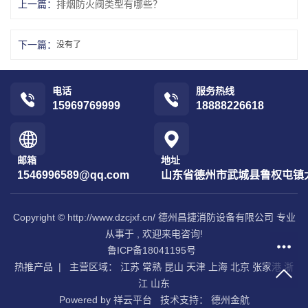
上一篇：
排烟防火阀类型有哪些？
下一篇：
没有了
电话
服务热线
15969769999
18888226618
邮箱
地址
1546996589@qq.com
山东省德州市武城县鲁权屯镇
Copyright © http://www.dzcjxf.cn/ 德州昌捷消防设备有限公司 专业
从事于 , 欢迎来电咨询!
鲁ICP备18041195号
热推产品
| 主营区域：
江苏
常熟
昆山
天津
上海
北京
张家港
浙
江
山东
Powered by
祥云平台
技术支持：
德州金航