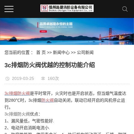
您当前的位置 ：
首 页
>>
新闻中心
>>
公司新闻
3c排烟防火阀优越的控制功能介绍
2019-03-25
160次
3c排烟防火阀
是平时常开，火灾时也是开启状态，但当烟气温度达
到280℃时，3c排烟
防火阀
自动关闭，联动已经开启的风机停止运
行。
3c排烟防火阀
优点：
1、漏风量低，气密性能好.
2、电动开启消耗电流小.